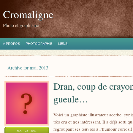
Cromaligne
Photo et graphisme
À PROPOS
PHOTOGRAPHIE
LIENS
Archive for mai, 2013
Dran, coup de crayon
gueule…
Voici un graphiste illustrateur acerbe, cyni
très cru et très intéressant. Il a déjà sorti
regroupant ses œuvres à l’humour corrosif q
MAI - 22 - 2013