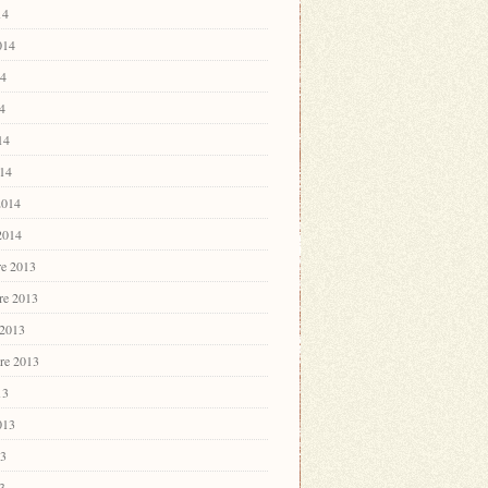
14
2014
14
4
14
14
2014
 2014
e 2013
re 2013
 2013
re 2013
13
2013
13
3