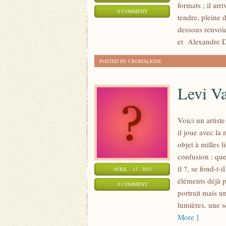
formats ; il ar
0 COMMENT
tendre, pleine 
dessous renvoie
et Alexandre D
POSTED BY CROMALIGNE
Levi V
Voici un artiste
il joue avec la
objet à milles l
confusion : que
il ?, se fond-t-
AVRIL - 13 - 2013
éléments déjà p
0 COMMENT
portrait mais u
lumières, une s
More ]