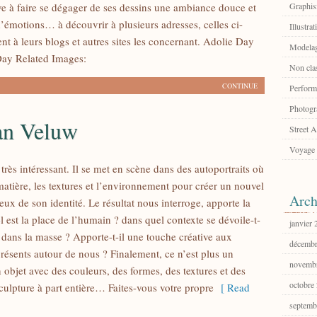
rive à faire se dégager de ses dessins une ambiance douce et
Graphi
d’émotions… à découvrir à plusieurs adresses, celles ci-
Illustrat
nt à leurs blogs et autres sites les concernant. Adolie Day
Modelag
ay Related Images:
Non cla
CONTINUE
Perform
Photogr
an Veluw
Street A
Voyage
 très intéressant. Il se met en scène dans des autoportraits où
 matière, les textures et l’environnement pour créer un nouvel
Arch
ieux de son identité. Le résultat nous interroge, apporte la
l est la place de l’humain ? dans quel contexte se dévoile-t-
janvier
il dans la masse ? Apporte-t-il une touche créative aux
décembr
résents autour de nous ? Finalement, ce n’est plus un
novemb
n objet avec des couleurs, des formes, des textures et des
octobre
culpture à part entière… Faites-vous votre propre
[ Read
septemb