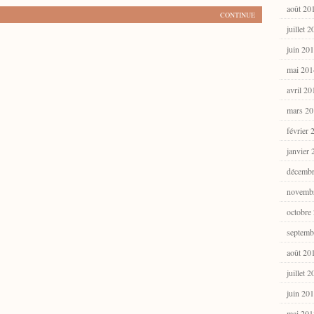
août 20
CONTINUE
juillet 
juin 20
mai 201
avril 20
mars 20
février 
janvier
décembr
novemb
octobre
septemb
août 20
juillet 
juin 20
mai 201