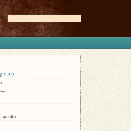
gories
on
ture
du quotidien