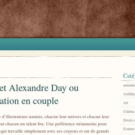
Caté
 et Alexandre Day ou
animati
Architec
tration en couple
Art
Cinéma
 d’illustrateurs nantais, chacun leur univers et chacun leur
Divers 
tout chacun un talent fou. Une préférence néanmoins pour
Écriture
ui travaille simplement avec ses crayons et sur de grands