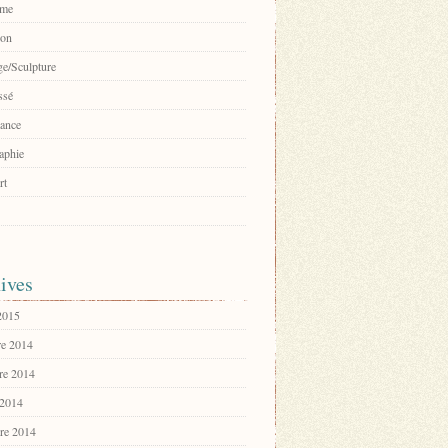
sme
ion
e/Sculpture
ssé
ance
aphie
rt
ives
 2015
e 2014
re 2014
 2014
re 2014