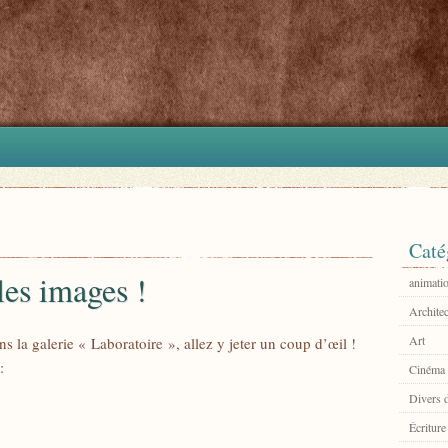
Caté
es images !
animati
Architec
Art
 la galerie « Laboratoire », allez y jeter un coup d’œil !
:
Cinéma
Divers 
Écriture