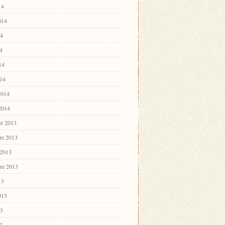
14
2014
14
4
14
14
2014
 2014
e 2013
re 2013
 2013
re 2013
13
2013
13
3