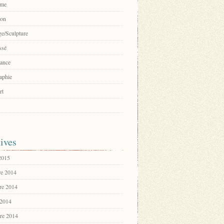
sme
ion
e/Sculpture
ssé
ance
aphie
rt
ives
 2015
e 2014
re 2014
 2014
re 2014