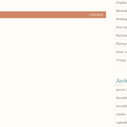
Graphi
Illustrat
CONTINUE
Modelag
Non cla
Perform
Photogr
Street A
Voyage
Arch
janvier
décembr
novemb
octobre
septemb