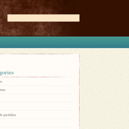
gories
on
ture
du quotidien