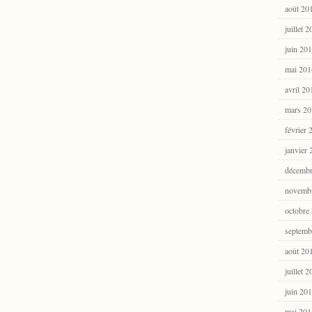
août 20
juillet 
juin 20
mai 201
avril 20
mars 20
février 
janvier
décembr
novemb
octobre
septemb
août 20
juillet 
juin 20
mai 201