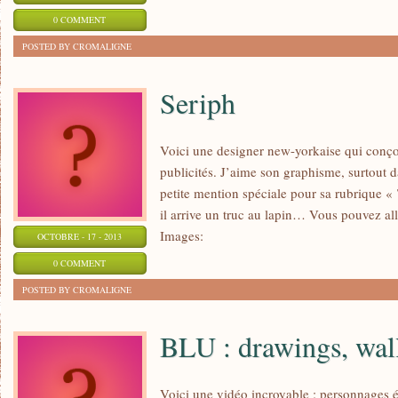
0 COMMENT
POSTED BY CROMALIGNE
Seriph
Voici une designer new-yorkaise qui conçoit
publicités. J’aime son graphisme, surtout 
petite mention spéciale pour sa rubrique 
il arrive un truc au lapin… Vous pouvez alle
Images:
OCTOBRE - 17 - 2013
0 COMMENT
POSTED BY CROMALIGNE
BLU : drawings, wal
Voici une vidéo incroyable : personnages é