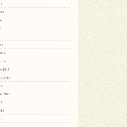
14
2014
14
4
14
14
2014
 2014
e 2013
re 2013
 2013
re 2013
13
2013
13
3