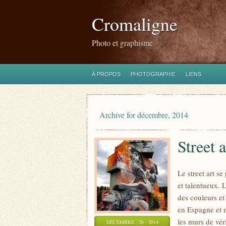
Cromaligne
Photo et graphisme
À PROPOS
PHOTOGRAPHIE
LIENS
Archive for décembre, 2014
Street 
Le street art s
et talentueux. 
des couleurs et
en Espagne et m
les murs de vér
DÉCEMBRE - 28 - 2014