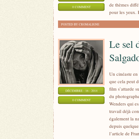
de thèmes différ
0 COMMENT
pour les yeux.
POSTED BY CROMALIGNE
Le sel 
Salgad
Un cinéaste en 
que cela peut 
film s’attarde s
DÉCEMBRE - 16 - 2014
du photographe
0 COMMENT
Wenders qui ess
travail déjà c
également la nat
depuis quelque
l’article de Fra