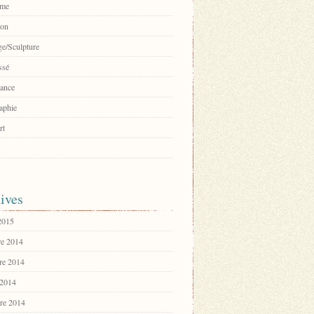
sme
ion
e/Sculpture
ssé
ance
aphie
rt
ives
 2015
e 2014
re 2014
 2014
re 2014