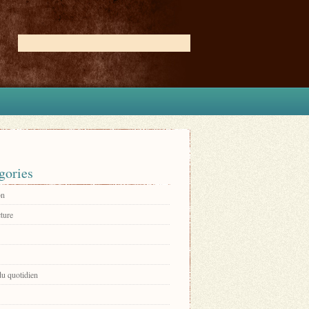
gories
on
ture
du quotidien