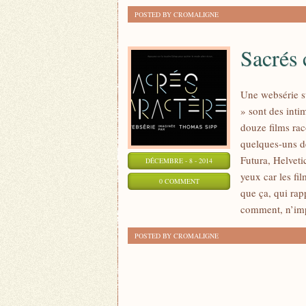
POSTED BY CROMALIGNE
Sacrés 
Une websérie su
» sont des int
douze films rac
quelques-uns de
Futura, Helveti
DÉCEMBRE - 8 - 2014
yeux car les fi
0 COMMENT
que ça, qui rapp
comment, n’impo
POSTED BY CROMALIGNE