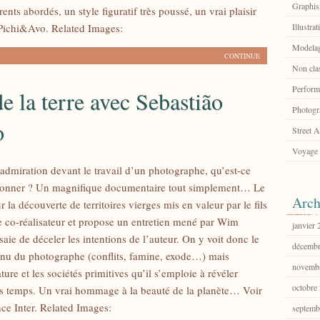
Graphi
ents abordés, un style figuratif très poussé, un vrai plaisir
 Pichi&Avo. Related Images:
Illustrat
Modelag
CONTINUE
Non cla
Perform
de la terre avec Sebastião
Photogr
o
Street A
Voyage
admiration devant le travail d’un photographe, qu’est-ce
donner ? Un magnifique documentaire tout simplement… Le
Arch
ur la découverte de territoires vierges mis en valeur par le fils
 co-réalisateur et propose un entretien mené par Wim
janvier
aie de déceler les intentions de l’auteur. On y voit donc le
décembr
onnu du photographe (conflits, famine, exode…) mais
novemb
ure et les sociétés primitives qu’il s’emploie à révéler
octobre
s temps. Un vrai hommage à la beauté de la planète… Voir
nce Inter. Related Images:
septemb