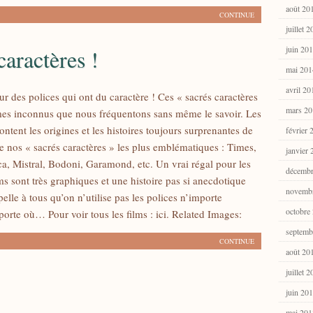
août 20
CONTINUE
juillet 
juin 20
caractères !
mai 201
avril 20
r des polices qui ont du caractère ! Ces « sacrés caractères
mars 20
imes inconnus que nous fréquentons sans même le savoir. Les
ontent les origines et les histoires toujours surprenantes de
février 
 nos « sacrés caractères » les plus emblématiques : Times,
janvier
ca, Mistral, Bodoni, Garamond, etc. Un vrai régal pour les
décembr
lms sont très graphiques et une histoire pas si anecdotique
novemb
elle à tous qu’on n’utilise pas les polices n’importe
octobre
rte où… Pour voir tous les films : ici. Related Images:
septemb
CONTINUE
août 20
juillet 
juin 20
mai 201