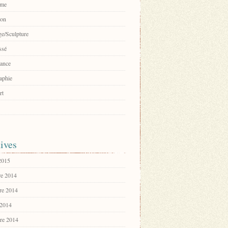
sme
ion
e/Sculpture
ssé
ance
aphie
rt
ives
 2015
e 2014
re 2014
 2014
re 2014