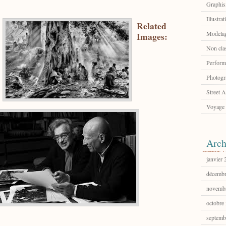
Graphi
Illustrat
Related
Modelag
Images:
Non cla
Perform
Photogr
Street A
Voyage
Arch
janvier
décembr
novemb
octobre
septemb