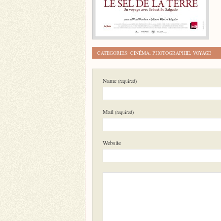
CATEGORIES:
CINÉMA
,
PHOTOGRAPHIE
,
VOYAGE
Name
(required)
Mail
(required)
Website