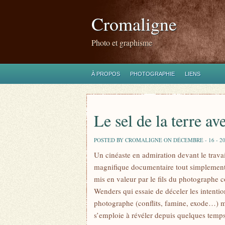
Cromaligne
Photo et graphisme
À PROPOS
PHOTOGRAPHIE
LIENS
Le sel de la terre a
POSTED BY CROMALIGNE ON DÉCEMBRE - 16 - 20
Un cinéaste en admiration devant le trava
magnifique documentaire tout simplement… 
mis en valeur par le fils du photographe 
Wenders qui essaie de déceler les intentio
photographe (conflits, famine, exode…) mai
s’emploie à révéler depuis quelques tem