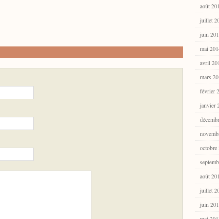
août 20
juillet 
juin 20
mai 201
avril 20
mars 20
février 
janvier
décembr
novemb
octobre
septemb
août 20
juillet 
juin 20
mai 201