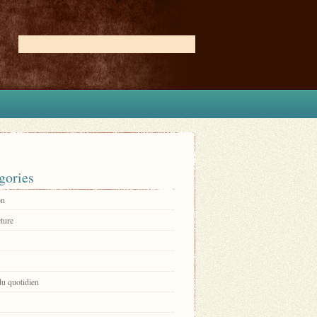
gories
on
ture
du quotidien