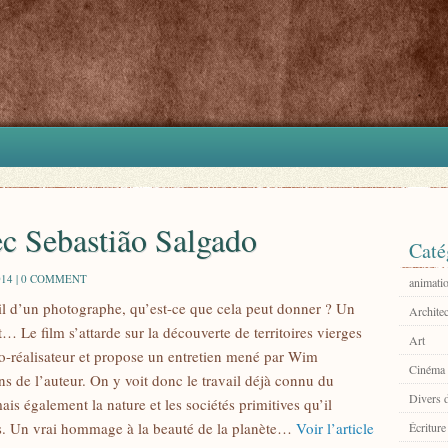
vec Sebastião Salgado
Caté
14 |
0 COMMENT
animati
il d’un photographe, qu’est-ce que cela peut donner ? Un
Architec
Le film s’attarde sur la découverte de territoires vierges
Art
co-réalisateur et propose un entretien mené par Wim
Cinéma
ns de l’auteur. On y voit donc le travail déjà connu du
Divers 
s également la nature et les sociétés primitives qu’il
ps. Un vrai hommage à la beauté de la planète…
Voir l’article
Écriture