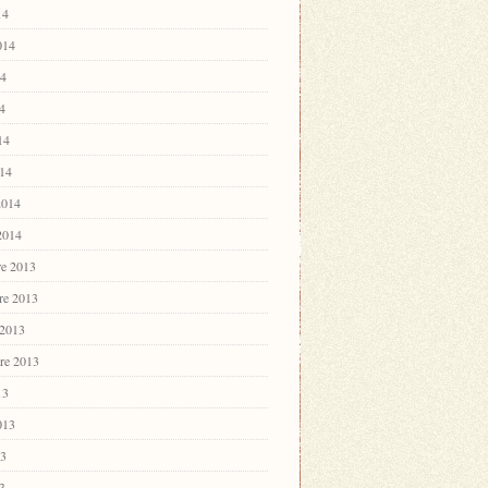
14
2014
14
4
14
14
2014
 2014
e 2013
re 2013
 2013
re 2013
13
2013
13
3