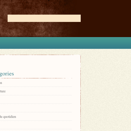
gories
on
ture
du quotidien