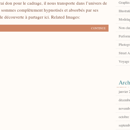
rai don pour le cadrage, il nous transporte dans l’univers de
Graphi
us sommes complètement hypnotisés et absorbés par ses
Illustrat
le découverte à partager ici. Related Images:
Modelag
Non cla
CONTINUE
Perform
Photogr
Street A
Voyage
Arch
janvier
décembr
novemb
octobre
septemb