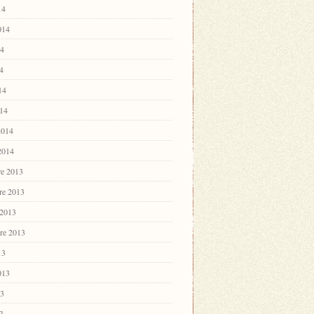
14
2014
14
4
14
14
2014
 2014
e 2013
re 2013
 2013
re 2013
13
2013
13
3