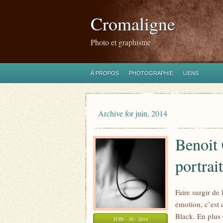
Cromaligne
Photo et graphisme
À PROPOS
PHOTOGRAPHIE
LIENS
Archive for juin, 2014
Benoit 
portrait
Faire surgir de
émotion, c’est 
Black. En plus 
JUIN - 30 - 2014