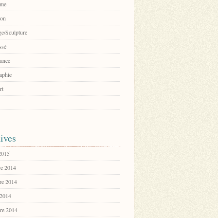
sme
ion
e/Sculpture
ssé
ance
aphie
rt
ives
 2015
e 2014
re 2014
 2014
re 2014