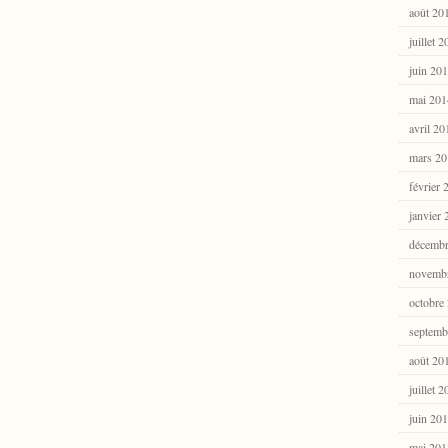
août 20
juillet 
juin 20
mai 201
avril 20
mars 20
février 
janvier
décembr
novemb
octobre
septemb
août 20
juillet 
juin 20
mai 201