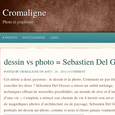
Cromaligne
Photo et graphisme
À PROPOS
PHOTOGRAPHIE
LIENS
dessin vs photo = Sebastien Del 
POSTED BY CROMALIGNE ON AOÛT - 28 - 2014 |
0 COMMENT
Cet artiste a deux passions : le dessin et la photo. Comment ne pas ê
concilier les deux ? Sebastien Del Grosso a réussi un subtil mélange
techniques offrant de nouvelles possibilités, un monde de rêve et d’im
d’une vie » s’emploie a retracé son chemin de vie à travers son art et c
de magnifiques photos d’architecture ou de paysage, Sebastien Del Gr
portraits mi-dessin mi-photo, comme si nous n’étions jamais vraiment 