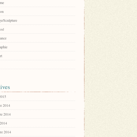
sme
ion
e/Sculpture
ssé
ance
aphie
rt
ives
 2015
e 2014
re 2014
 2014
re 2014