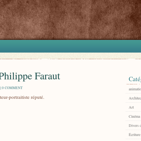
hilippe Faraut
Caté
 |
0 COMMENT
animati
ur-portraitiste réputé.
Architec
Art
Cinéma
Divers 
Écriture