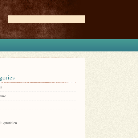
gories
on
ture
du quotidien