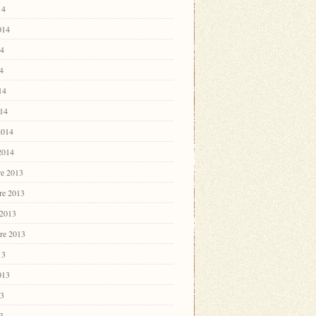
14
2014
14
4
14
14
2014
 2014
e 2013
re 2013
 2013
re 2013
13
2013
13
3