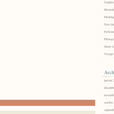
Graphi
Illustrat
Modelag
Non cla
Perform
Photogr
Street A
Voyage
Arch
janvier
décembr
novemb
octobre
septemb