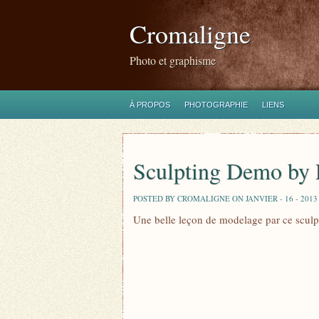
Cromaligne
Photo et graphisme
À PROPOS
PHOTOGRAPHIE
LIENS
Sculpting Demo by P
POSTED BY CROMALIGNE ON JANVIER - 16 - 2013
Une belle leçon de modelage par ce sculpte