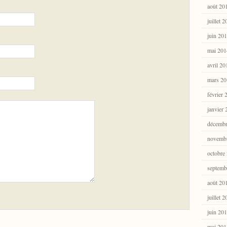
août 20
juillet 
juin 20
mai 201
avril 20
mars 20
février 
janvier
décembr
novemb
octobre
septemb
août 20
juillet 
juin 20
mai 201